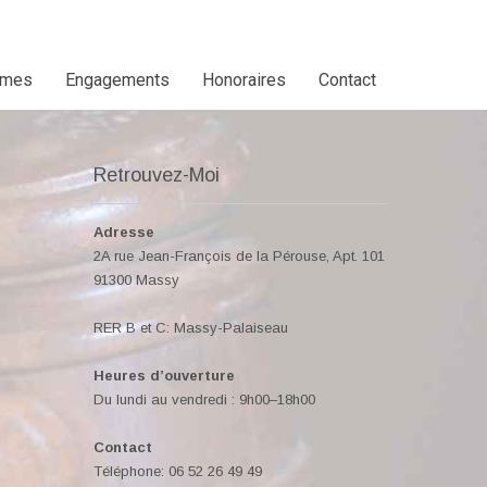
mmes
Engagements
Honoraires
Contact
Retrouvez-Moi
Adresse
2A rue Jean-François de la Pérouse, Apt. 101
91300 Massy
RER B et C: Massy-Palaiseau
Heures d’ouverture
Du lundi au vendredi : 9h00–18h00
Contact
Téléphone: 06 52 26 49 49