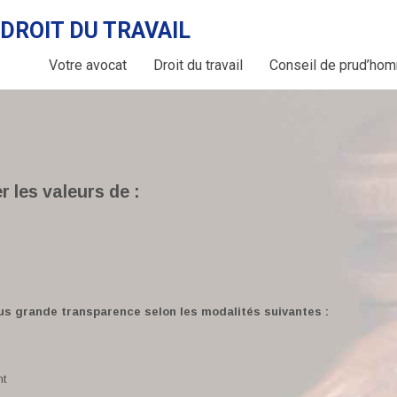
DROIT DU TRAVAIL
Votre avocat
Droit du travail
Conseil de prud’ho
les valeurs de :
lus grande transparence selon les modalités suivantes :
nt